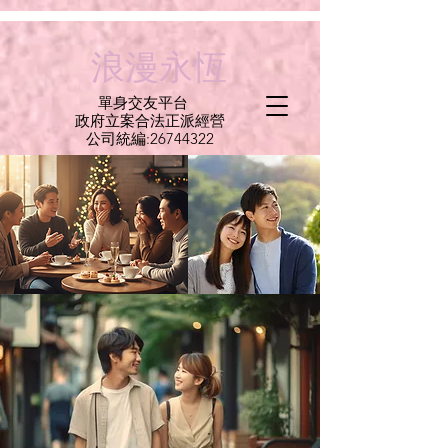
G-C6CEMXBEEE
​浪漫永恆
單身交友平台
​政府立案合法正派經營​
​公司統編:
26744322