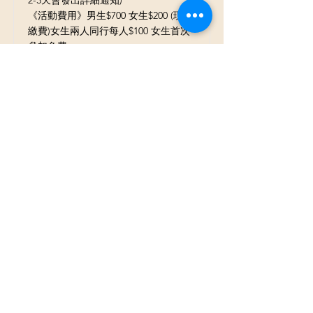
2-3天會發出詳細通知)
《活動費用》男生$700 女生$200 (現場
繳費)女生兩人同行每人$100 女生首次
參加免費
《活動時間》下午3:30~6:00
《餐點說明》費用含點心飲料
Read More
N場 2024/7/28 (日) 台北