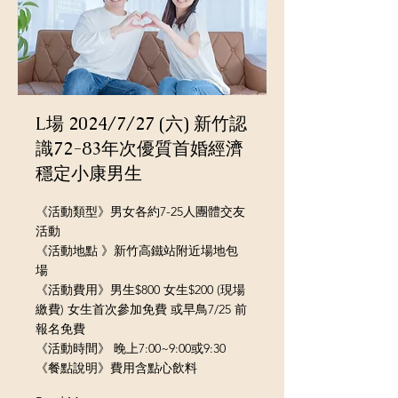
L場 2024/7/27 (六) 新竹認
識72-83年次優質首婚經濟
穩定小康男生
《活動類型》男女各約7-25人團體交友
活動
《活動地點 》新竹高鐵站附近場地包
場
《活動費用》男生$800 女生$200 (現場
繳費) 女生首次參加免費 或早鳥7/25 前
報名免費
《活動時間》 晚上7:00~9:00或9:30
《餐點說明》費用含點心飲料