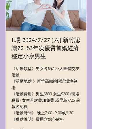
L場 2024/7/27 (六) 新竹認
識72-83年次優質首婚經濟
穩定小康男生
《活動類型》男女各約7-25人團體交友
活動
《活動地點 》新竹高鐵站附近場地包
場
《活動費用》男生$800 女生$200 (現場
繳費) 女生首次參加免費 或早鳥7/25 前
報名免費
《活動時間》 晚上7:00~9:00或9:30
《餐點說明》費用含點心飲料