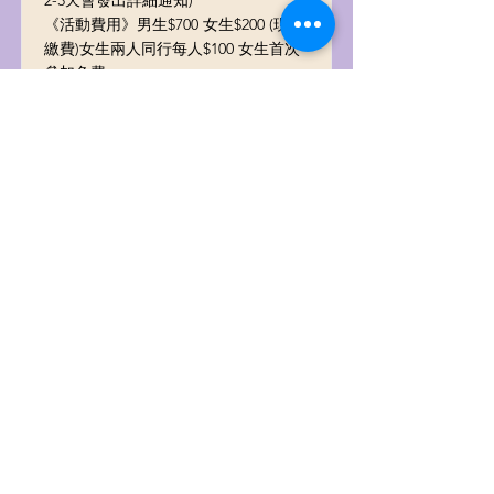
2-3天會發出詳細通知)
《活動費用》男生$700 女生$200 (現場
繳費)女生兩人同行每人$100 女生首次
參加免費
《活動時間》下午3:30~6:00
《餐點說明》費用含點心飲料
Read More
N場 2024/7/28 (日) 台北