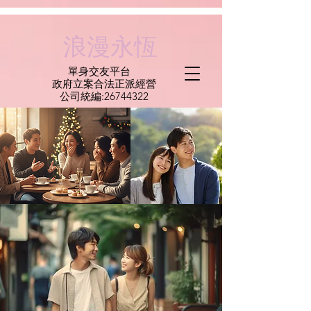
G-C6CEMXBEEE
​浪漫永恆
單身交友平台
​政府立案合法正派經營​
​公司統編:
26744322