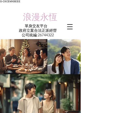
G-C6CEMXBEEE
​浪漫永恆
單身交友平台
​政府立案合法正派經營​
​公司統編:
26744322