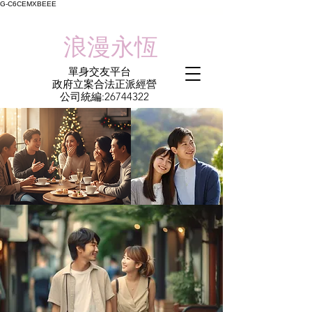
G-C6CEMXBEEE
​浪漫永恆
單身交友平台
​政府立案合法正派經營​
​公司統編:
26744322