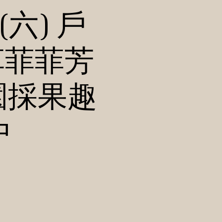
(六) 戶
草菲菲芳
園採果趣
中