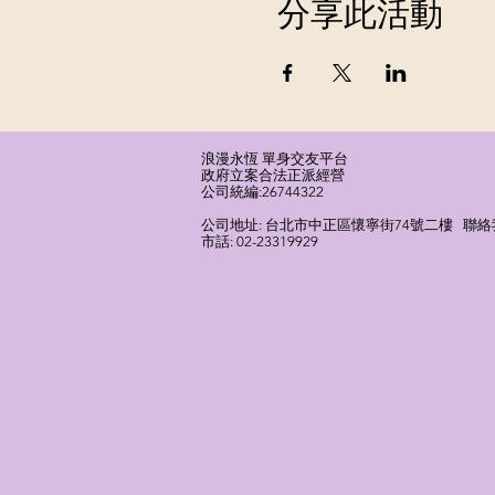
分享此活動
浪漫永恆 單身交友平台
​政府立案合法正派經營​
​公司統編:26744322
​公司地址: 台北市中正區懷寧街74號二樓 聯絡我們
市話: 02-23319929