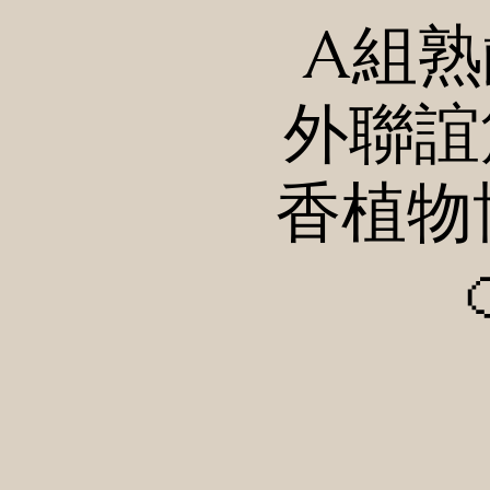
A組熟齡
外聯誼
香植物