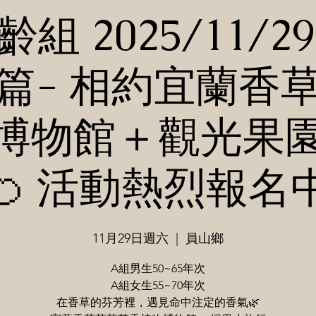
組 2025/11/29
篇- 相約宜蘭香
博物館＋觀光果
🍊 活動熱烈報名
11月29日週六
  |  
員山鄉
A組男生50~65年次
A組女生55~70年次
在香草的芬芳裡，遇見命中注定的香氣🌿