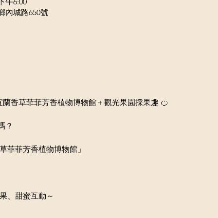
下午6:00
鄉內城路650號
 相約宜蘭香草菲菲芳香植物博物館＋觀光果園採果趣 🍊
嗎？
香草菲菲芳香植物博物館」
採果、甜蜜互動～