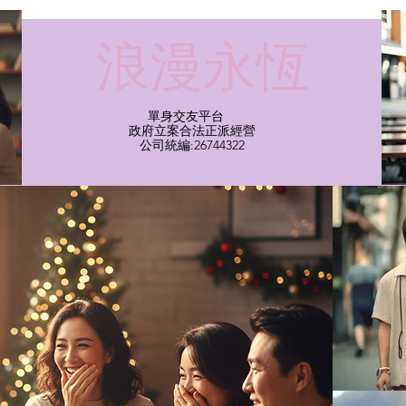
​浪漫永恆
單身交友平台
​政府立案合法正派經營​
​公司統編:26744322