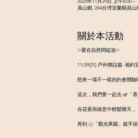
2025年11月29日 上午8:00 – 
員山鄉, 264台湾宜蘭縣員山
關於本活動
✨愛在自然間綻放✨
11/29(六) 戶外聯誼篇-
想來一場不一樣的約會體驗
這次，我們要一起去 🌿「
在花香與綠意中輕鬆聊天，
再到 🍊「觀光果園」親手