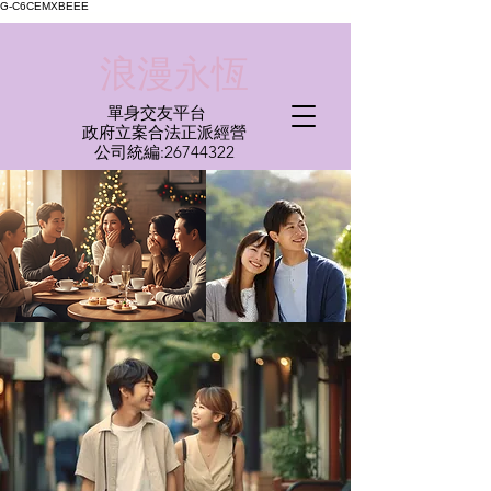
G-C6CEMXBEEE
​浪漫永恆
單身交友平台
​政府立案合法正派經營​
​公司統編:
26744322