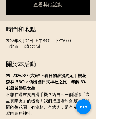
查看其他活動
時間和地點
2026年3月07日 上午8:00 – 下午6:00
台北市, 台湾台北市
關於本活動
🌸  2026/3/7 (六)許下春日的浪漫約定｜櫻花
森林 BBQ x 偽出國日式神社之旅　年齡:30-
43歲首婚男女生.
不想在週末獨自滑手機？給自己一個認識「高
品質隊友」的機會！我們把這場約會搬進了桃
園的後花園，有森林、有烤肉，還有充滿京都
感的鳥居神社。
✨ 
活動亮點：
【空手烤肉】
 不用準備食材，只需負責