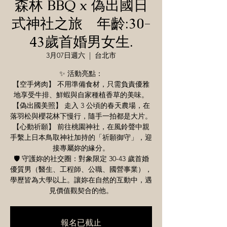
森林 BBQ x 偽出國日
式神社之旅 年齡:30-
43歲首婚男女生.
3月07日週六
  |  
台北市
✨ 活動亮點：
【空手烤肉】 不用準備食材，只需負責優雅
地享受牛排、鮮蝦與自家種植香草的美味。
【偽出國美照】 走入 3 公頃的春天農場，在
落羽松與櫻花林下慢行，隨手一拍都是大片。
【心動祈願】 前往桃園神社，在風鈴聲中親
手繫上日本鳥取神社加持的「祈願御守」，迎
接專屬妳的緣分。
🛡️ 守護妳的社交圈：對象限定 30-43 歲首婚
優質男（醫生、工程師、公職、國營事業），
學歷皆為大學以上。讓妳在自然的互動中，遇
見價值觀契合的他。
報名已截止