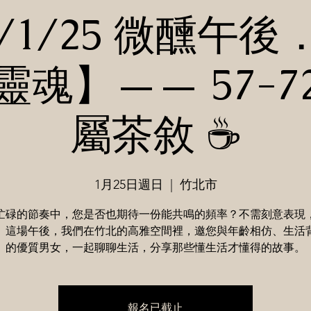
6/1/25 微醺午
靈魂】—— 57-7
屬茶敘 ☕️
1月25日週日
  |  
竹北市
忙碌的節奏中，您是否也期待一份能共鳴的頻率？不需刻意表現
。這場午後，我們在竹北的高雅空間裡，邀您與年齡相仿、生活
的優質男女，一起聊聊生活，分享那些懂生活才懂得的故事。
報名已截止