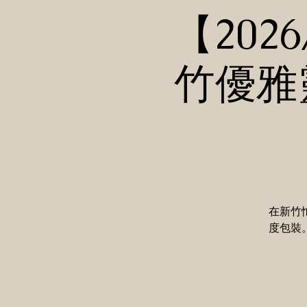
【202
竹優雅
在新竹
度包裝