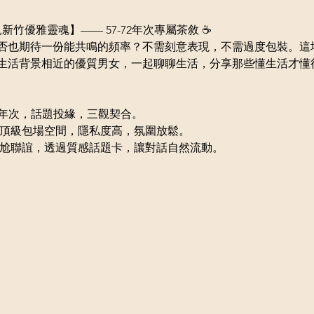
遇見新竹優雅靈魂】—— 57-72年次專屬茶敘 ☕️
否也期待一份能共鳴的頻率？不需刻意表現，不需過度包裝。這
生活背景相近的優質男女，一起聊聊生活，分享那些懂生活才懂
-72 年次，話題投緣，三觀契合。
旁頂級包場空間，隱私度高，氛圍放鬆。
尷尬聯誼，透過質感話題卡，讓對話自然流動。