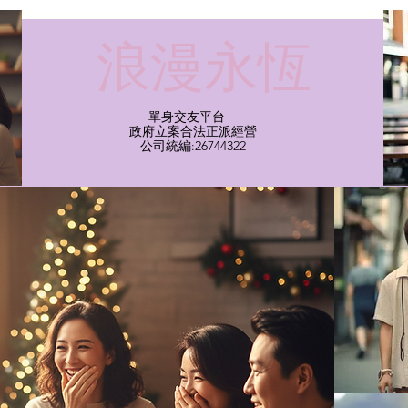
​浪漫永恆
單身交友平台
​政府立案合法正派經營​
​公司統編:26744322