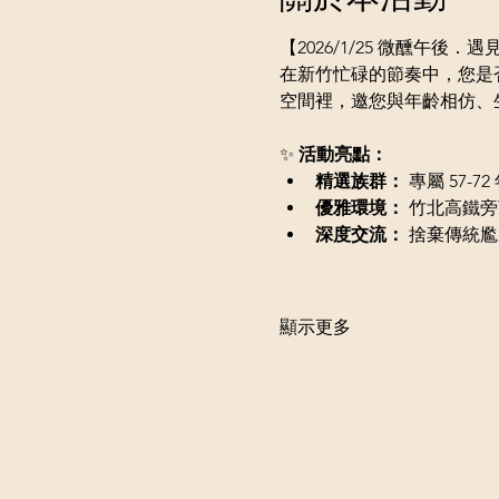
【2026/1/25 微醺午後．
在新竹忙碌的節奏中，您是
空間裡，邀您與年齡相仿、
✨ 
活動亮點：
精選族群：
 專屬 57
優雅環境：
 竹北高鐵
深度交流：
 捨棄傳統
顯示更多