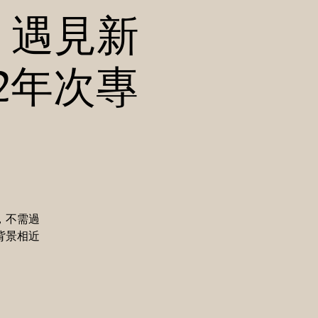
後．遇見新
2年次專
，不需過
背景相近