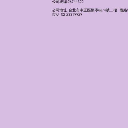
​公司統編:26744322
​公司地址: 台北市中正區懷寧街74號二樓 聯絡我們
市話: 02-23319929