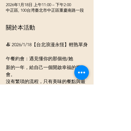
2026年1月18日 上午11:00 – 下午2:00
中正區, 100台湾臺北市中正區重慶南路一段
關於本活動
🍝 2026/1/18【台北浪漫永恆】輕熟單身
午餐約會：遇見懂你的那個他/她
新的一年，給自己一個開啟幸福的機
會。
沒有繁瑣的流程，只有美味的餐點與最
真誠的交流。在冬日暖陽的週末中午，
邀請優秀的輕熟單身男女，一起在美食
香氣中，縮短彼此的距離。
🌟 活動特色
精選美食：
 豐富義大利麵或美味蓋
飯任選。