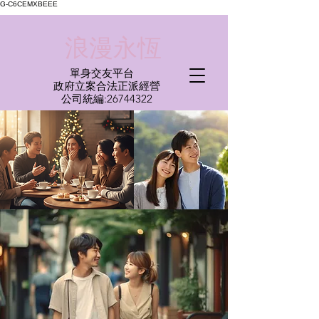
G-C6CEMXBEEE
​浪漫永恆
單身交友平台
​政府立案合法正派經營​
​公司統編:
26744322