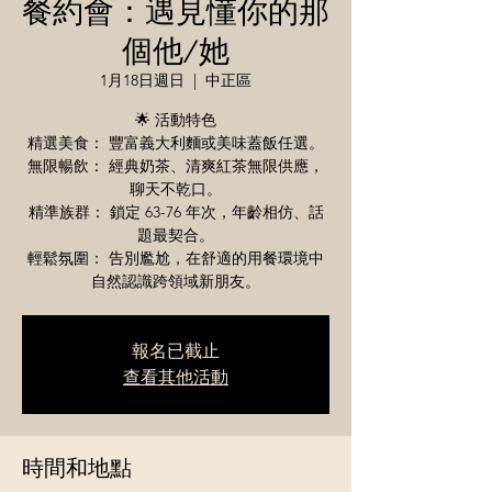
餐約會：遇見懂你的那
個他/她
1月18日週日
  |  
中正區
🌟 活動特色
精選美食： 豐富義大利麵或美味蓋飯任選。
無限暢飲： 經典奶茶、清爽紅茶無限供應，
聊天不乾口。
精準族群： 鎖定 63-76 年次，年齡相仿、話
題最契合。
輕鬆氛圍： 告別尷尬，在舒適的用餐環境中
自然認識跨領域新朋友。
報名已截止
查看其他活動
時間和地點