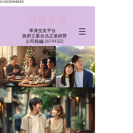
G-C6CEMXBEEE
​浪漫永恆
單身交友平台
​政府立案合法正派經營​
​公司統編:
26744322