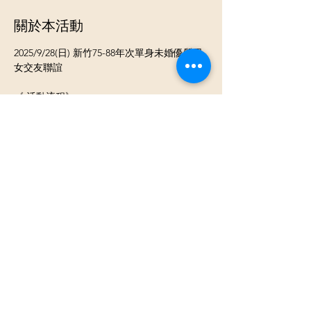
關於本活動
2025/9/28(日) 新竹75-88年次單身未婚優質男
女交友聯誼
《 活動流程》
⓵ 報到 領取當天活動名單
⓶開心入座認識聊天
⓷ 換包廂輕鬆聊天認識不同的新朋友
《活動類型》男女各約8-20人團體交友活動
顯示更多
分享此活動