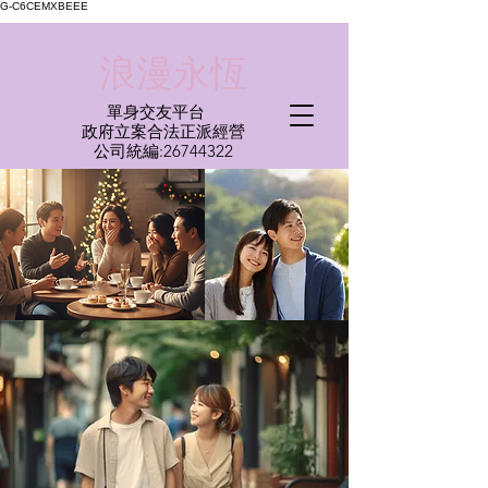
G-C6CEMXBEEE
​浪漫永恆
單身交友平台
​政府立案合法正派經營​
​公司統編:
26744322