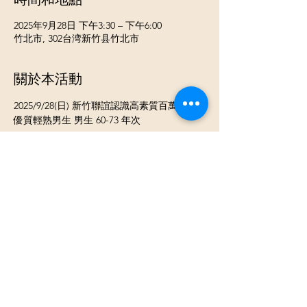
2025年9月28日 下午3:30 – 下午6:00
竹北市, 302台湾新竹县竹北市
關於本活動
2025/9/28(日) 新竹聯誼認識高素質百萬小康
優質輕熟男生 男生 60-73 年次 
《 活動流程》
⓵ 報到 領取當天活動名單
⓶開心入座認識聊天
⓷ 換包廂輕鬆聊天認識不同的新朋友
《活動類型》男女各約8-20人團體交友活動
顯示更多