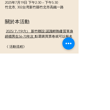
2025年7月19日 下午2:30 – 下午5:30
竹北市, 302台湾新竹縣竹北市高鐵一路
關於本活動
2025/７/19(六） 新竹聯誼:認識輕熟優質單身
經穩男生56-70年次
點選購買票卷就可以報名
《 活動流程》
⓵ 報到 領取當天活動名單
⓶ 開心入座認識聊天
⓷ 換桌輕鬆聊天認識不同的新朋友
《活動類型》男女各8-25人團體交友活動
顯示更多