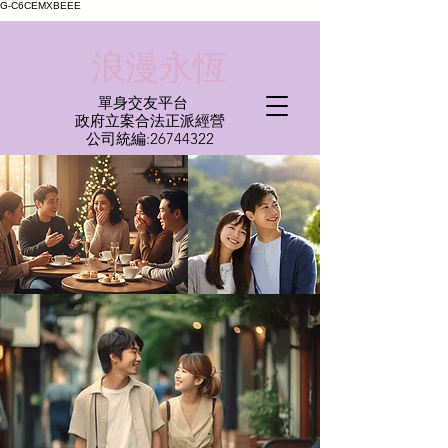
G-C6CEMXBEEE
​浪漫永恆
單身交友平台
​政府立案合法正派經營​
​公司統編:
26744322