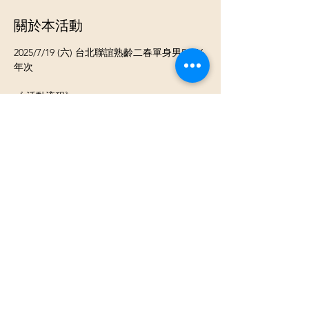
關於本活動
2025/7/19 (六) 台北聯誼熟齡二春單身男51-66
年次
《 活動流程》
⓵ 報到 領取當天活動名單
⓶開心入座認識聊天
⓷ 換桌輕鬆聊天認識不同的新朋友
《活動類型》男女各約8-25人團體交友活動
顯示更多
分享此活動