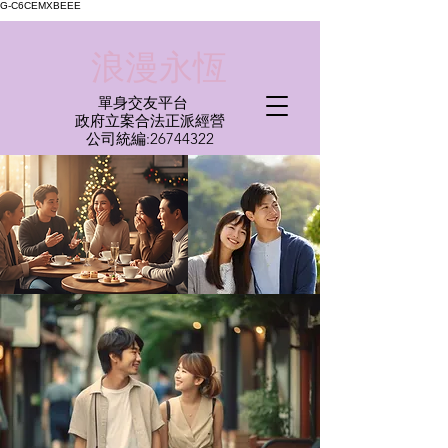
G-C6CEMXBEEE
​浪漫永恆
單身交友平台
​政府立案合法正派經營​
​公司統編:
26744322