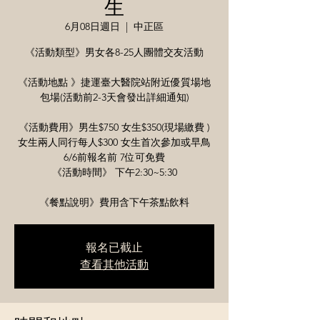
生
6月08日週日
  |  
中正區
《活動類型》男女各8-25人團體交友活動
《活動地點 》捷運臺大醫院站附近優質場地
包場(活動前2-3天會發出詳細通知)
《活動費用》男生$750 女生$350(現場繳費 )
女生兩人同行每人$300 女生首次參加或早鳥
6/6前報名前 7位可免費
《活動時間》 下午2:30~5:30
《餐點說明》費用含下午茶點飲料
報名已截止
查看其他活動