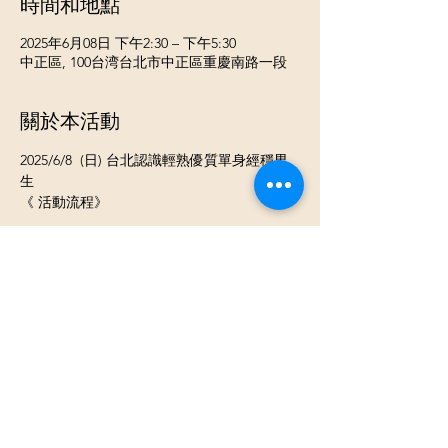
時間和地點
2025年6月08日 下午2:30 – 下午5:30
中正區, 100台湾台北市中正區重慶南路一段
關於本活動
2025/6/8  (日) 台北認識輕熟優質單身經穩男
生
《 活動流程》
⓵ 報到 領取當天活動名單
⓶ 開心入座認識聊天
⓷ 換桌輕鬆聊天認識不同的新朋友
《活動類型》男女各8-25人團體交友活動
顯示更多