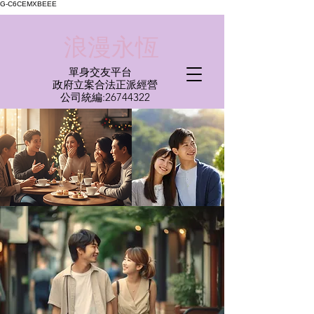
G-C6CEMXBEEE
​浪漫永恆
單身交友平台
​政府立案合法正派經營​
​公司統編:
26744322