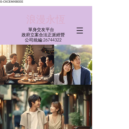
G-C6CEMXBEEE
​浪漫永恆
單身交友平台
​政府立案合法正派經營​
​公司統編:
26744322