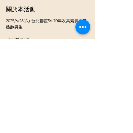
關於本活動
2025/6/28(六) 台北聯誼56-70年次高素質單身
熟齡男生 
《 活動流程》
⓵ 報到 領取當天活動名單
⓶開心入座認識聊天
⓷ 換桌輕鬆聊天認識不同的新朋友
《活動類型》男女各約8-25人團體交友活動
顯示更多
分享此活動