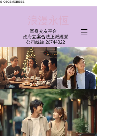
G-C6CEMXBEEE
​浪漫永恆
單身交友平台
​政府立案合法正派經營​
​公司統編:
26744322