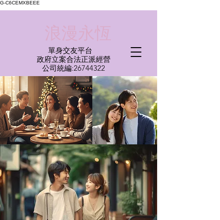
G-C6CEMXBEEE
​浪漫永恆
單身交友平台
​政府立案合法正派經營​
​公司統編:
26744322