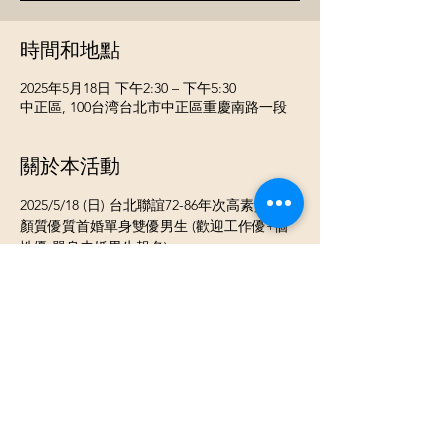
時間和地點
2025年5月18日 下午2:30 – 下午5:30
中正區, 100台湾台北市中正區重慶南路一段
關於本活動
2025/5/18 (日) 台北聯誼72-86年次高素質或高
顏質優質首婚單身雙優男生 (歡迎工作優+個
性優 單身未婚男生報名) 
《 活動流程》
⓵ 報到 領取當天活動名單
⓶開心入座認識聊天
⓷ 換桌輕鬆聊天認識不同的新朋友
《活動類型》男女各約3-15人團體交友活動
顯示更多