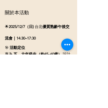
關於本活動
🌟
2025/12/7（日) 
台北
優質熟齡午後交
流會｜14:30–17:30
🎯 
活動定位
專為 
五、六年級生（約45–60歲）
 設計
的高質感熟齡社交活動。氛圍溫暖、有
質感、節奏舒服，不尷尬、不勉強，只
要帶著輕鬆的心來認識朋友。
輕鬆舒適不尷尬
穩定成熟的五六年級生專屬
下午茶點心提升交流氛圍
顯示更多