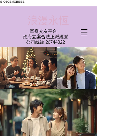
G-C6CEMXBEEE
​浪漫永恆
單身交友平台
​政府立案合法正派經營​
​公司統編:
26744322