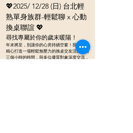
💖2025/ 12/28 (日) 台北輕
熟單身族群-輕鬆聊 x 心動
換桌聯誼 💖
尋找專屬於你的歲末暖陽！
年末將至，別讓你的心房持續空窗！我們為你
精心打造一場輕鬆無壓力的換桌交友活動，用
三個小時的時間，與多位優質對象深度交流，
發掘那個能讓您心動的 TA！
📢 
Slogan：
 準時出席不錯過
心動機會！
🗓️ 活動資訊
日期：
 12/28 (日)
顯示更多