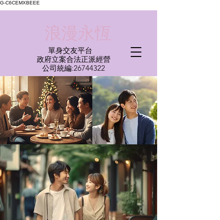
G-C6CEMXBEEE
​浪漫永恆
單身交友平台
​政府立案合法正派經營​
​公司統編:
26744322