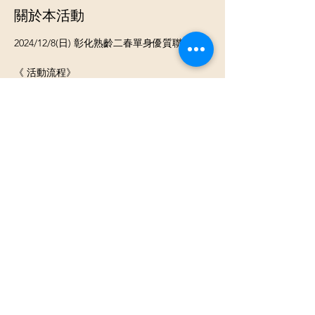
關於本活動
2024/12/8(日) 彰化熟齡二春單身優質聯誼
《 活動流程》
⓵ 報到 領取當天活動名單
⓶ 開心入座認識聊天
⓷ 換桌輕鬆聊天認識不同的新朋友
《活動類型》男女各約7-20人團體交友活動
顯示更多
分享此活動