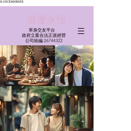
G-C6CEMXBEEE
​浪漫永恆
單身交友平台
​政府立案合法正派經營​
​公司統編:
26744322