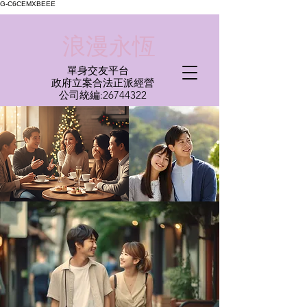
G-C6CEMXBEEE
​浪漫永恆
單身交友平台
​政府立案合法正派經營​
​公司統編:
26744322