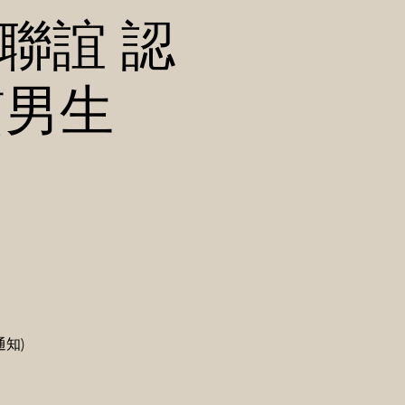
友聯誼 認
質男生
知)