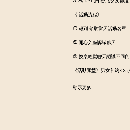
2024/12/1 (日)台北交友
《 活動流程》
⓵ 報到 領取當天活動名單
⓶ 開心入座認識聊天
⓷ 換桌輕鬆聊天認識不同
《活動類型》男女各約8-2
顯示更多