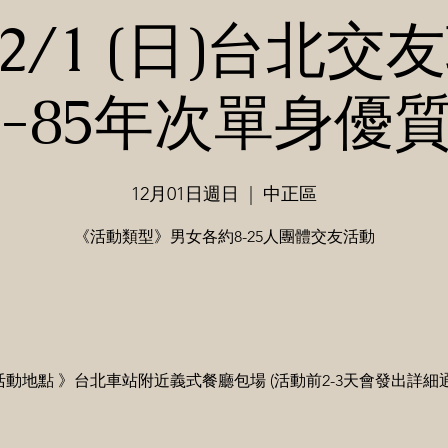
/12/1 (日)台北交
0-85年次單身優
12月01日週日
  |  
中正區
《活動類型》男女各約8-25人團體交友活動
活動地點 》台北車站附近義式餐廳包場 (活動前2-3天會發出詳細通