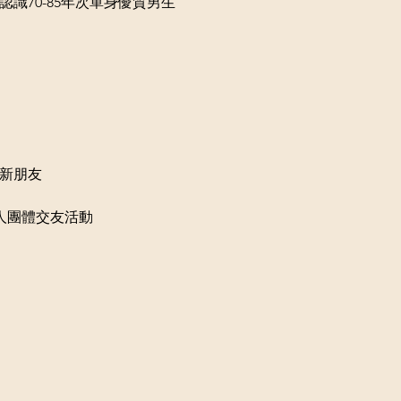
聯誼 認識70-85年次單身優質男生
的新朋友
5人團體交友活動