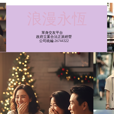
​浪漫永恆
單身交友平台
​政府立案合法正派經營​
​公司統編:26744322