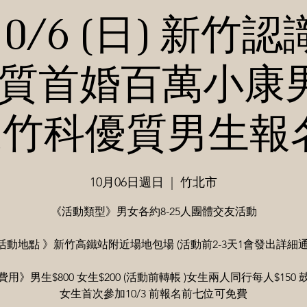
10/6 (日) 新竹認
質首婚百萬小康男
竹科優質男生報名
10月06日週日
  |  
竹北市
《活動類型》男女各約8-25人團體交友活動
活動地點 》新竹高鐵站附近場地包場 (活動前2-3天1會發出詳細通
用》男生$800 女生$200 (活動前轉帳 )女生兩人同行每人$150
女生首次參加10/3 前報名前七位可免費