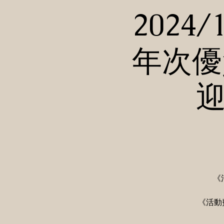
2024/
年次優
迎
《
《活動費