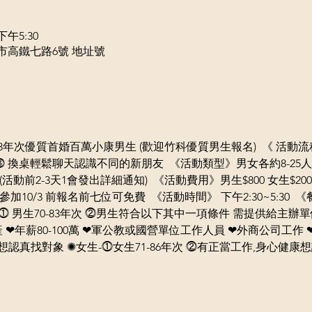
下午5:30
北市高鐵七路6號 地址號
認識70-83年次優質首婚百萬小康男生 (歡迎竹科優質男生報名)  《 活動
⓷ 換桌輕鬆聊天認識不同的新朋友  《活動類型》男女各約8-25人
活動前2-3天
1
會發出詳細通知)  《活動費用》男生$800 女生$20
參加10/3 前報名前七位可免費  《活動時間》 下午2:30~5:30
- ⓵ 男生70-83年次 ⓶男生符合以下其中一項條件 需提供給主辦
 ❤年薪80-100萬 ❤軍公教或國營單位工作人員 ❤外商公司工作 
認真找對象 ✺女生-⓵女生71-86年次 ⓶有正當工作,身心健康