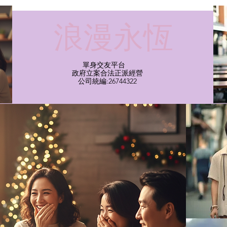
​浪漫永恆
單身交友平台
​政府立案合法正派經營​
​公司統編:26744322