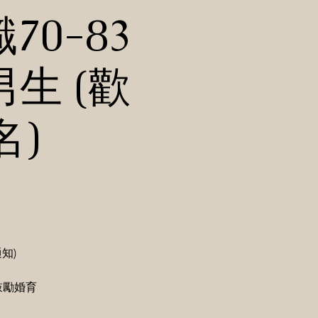
識70-83
生 (歡
)
知)
 鼓勵婚育