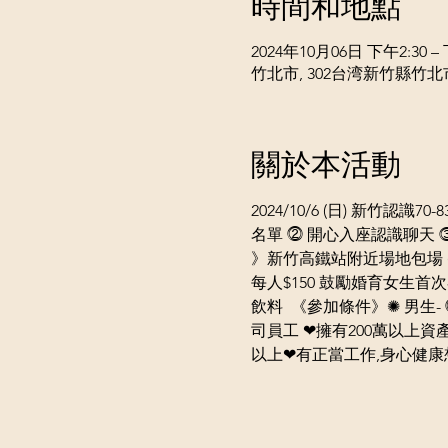
時間和地點
2024年10月06日 下午2:30 – 
竹北市, 302台湾新竹縣竹
關於本活動
2024/10/6 (日) 新竹
名單 ⓶ 開心入座認識聊天 
》新竹高鐵站附近場地包場 (
每人$150 鼓勵婚育女生首次
飲料  《參加條件》✺ 男生
司員工 ❤擁有200萬以上資產
以上❤有正當工作,身心健康想