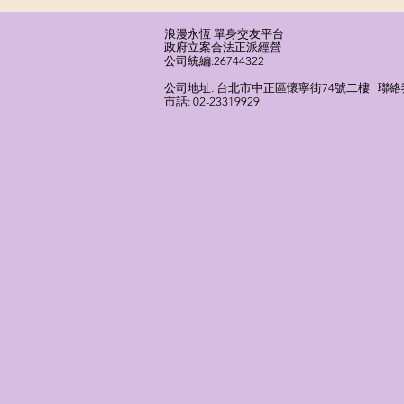
浪漫永恆 單身交友平台
​政府立案合法正派經營​
​公司統編:26744322
​公司地址: 台北市中正區懷寧街74號二樓 聯絡我們
市話: 02-23319929