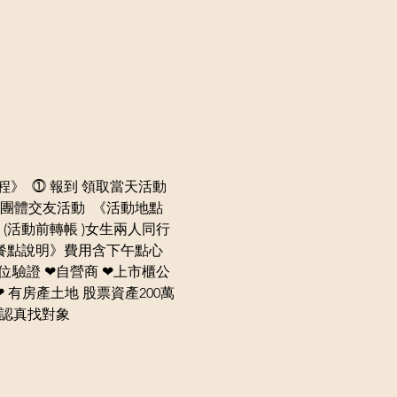
流程》  ⓵ 報到 領取當天活動
團體交友活動  《活動地點 
0 (活動前轉帳 )女生兩人同行
  《餐點說明》費用含下午點心
單位驗證 ❤自營商 ❤上市櫃公
❤ 有房產土地 股票資產200萬
想認真找對象