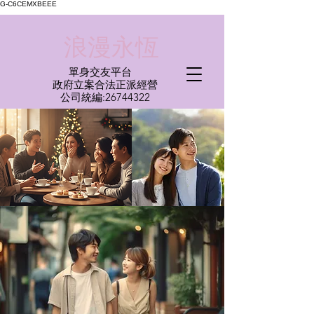
G-C6CEMXBEEE
​浪漫永恆
單身交友平台
​政府立案合法正派經營​
​公司統編:
26744322