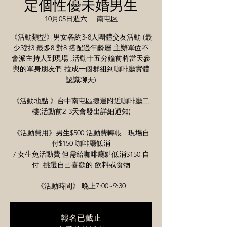
定個性優未婚男生
10月05日週六
  |  
南屯区
《活動類型》男女各約3-8人團體交友活動 (最
少3對3 最多8 對8 搭配過年齡層 主辦單位不
會派主持人到現場 ,活動十五分鐘前將當天參
與的單身朋友們 拉成一個群組到咖啡廳實體
認識聊天)
《活動地點 》台中南屯區捷運附近咖啡廳二
樓(活動前2-3天會發出詳細通知)
《活動費用》男生$500 活動費轉帳 +現場自
付$150 咖啡廳低消
/ 女生免活動費 但需給咖啡廳點低消$150 自
付 ,挑選自己喜歡的 飲料或食物
《活動時間》 晚上7:00~9:30
報名已截止