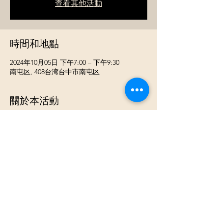
查看其他活動
時間和地點
2024年10月05日 下午7:00 – 下午9:30
南屯区, 408台湾台中市南屯区
關於本活動
2024/10/5 (六) 台中認識75-85年次工作穩定個
性優未婚男生 《 活動流程》 ⓵ 咖啡廳點餐
入座 ⓶ 開心入座認識聊天 ⓷ 輕鬆聊天認識
不同的新朋友 《活動類型》男女各約3-8人團
體交友活動 (最少3對3 最多8 對8 搭配過年齡
層 主辦單位不會派主持人到現場 ,活動十五分
鐘前將當天參與的單身朋友們 拉成一個群組
到咖啡廳實體認識聊天) 《活動地點 》台中
南屯區捷運附近咖啡廳二樓(活動前2-3天會發
出詳細通知) 《活動費用》男生$500 活動費轉
帳 +現場自付$150 咖啡廳低消 / 女生免活動