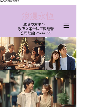
G-C6CEMXBEEE
​浪漫永恆
單身交友平台
​政府立案合法正派經營​
​公司統編:
26744322