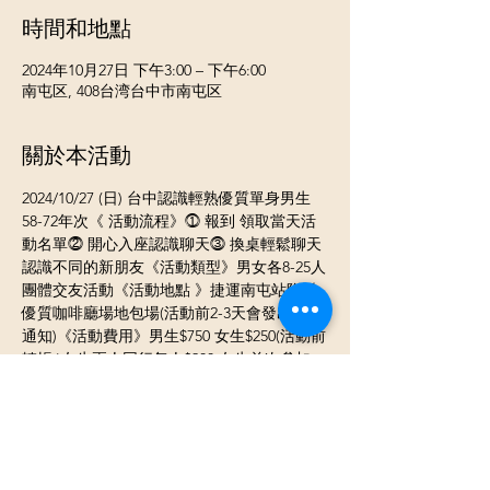
時間和地點
2024年10月27日 下午3:00 – 下午6:00
南屯区, 408台湾台中市南屯区
關於本活動
2024/10/27 (日) 台中認識輕熟優質單身男生
58-72年次《 活動流程》⓵ 報到 領取當天活
動名單⓶ 開心入座認識聊天⓷ 換桌輕鬆聊天
認識不同的新朋友《活動類型》男女各8-25人
團體交友活動《活動地點 》捷運南屯站附近
優質咖啡廳場地包場(活動前2-3天會發出詳細
通知)《活動費用》男生$750 女生$250(活動前
轉帳 )女生兩人同行每人$200 女生首次參加
$100 女生首次參加+早鳥10/25號前報名前八
位可免費​《活動時間》 下午3:00~6:00《餐點
說明》費用含下午茶點飲料《參加條件》✺ 
男生- ⓵ 男生56-70年次 ⓶男生符合以下其中
一項條件 需提供給主辦單位驗證 ❤自營商 ❤