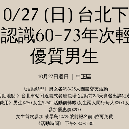
/10/27 (日) 台
 認識60-73年次
優質男生
10月27日週日
  |  
中正區
《活動類型》男女各約8-25人團體交友活動
活動地點 》台北車站附近義式餐廳包場 (活動前2-3天會發出詳細通
用》男生$750 女生$250 (活動前轉帳)女生兩人同行每人$200
參加優惠價$200
女生首次參加 或早鳥10/25號前報名前5位可免費