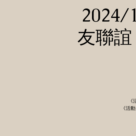
2024
友聯誼
《
《活動費