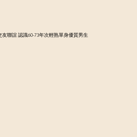
下午茶交友聯誼 認識60-73年次輕熟單身優質男生