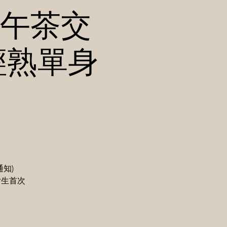
北下午茶交
輕熟單身
知)
 女生首次