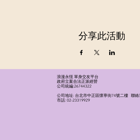
分享此活動
浪漫永恆 單身交友平台
​政府立案合法正派經營​
​公司統編:26744322
​公司地址: 台北市中正區懷寧街74號二樓 聯絡我們
市話: 02-23319929