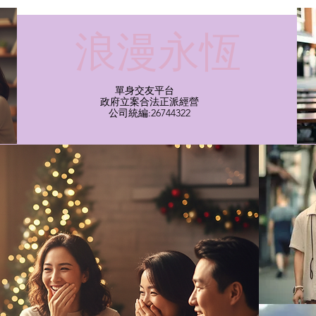
​浪漫永恆
單身交友平台
​政府立案合法正派經營​
​公司統編:26744322