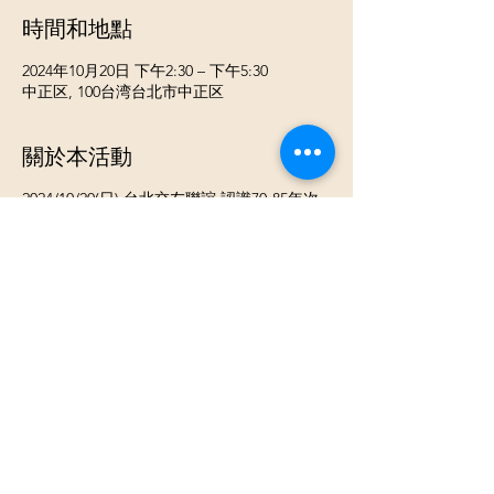
時間和地點
2024年10月20日 下午2:30 – 下午5:30
中正区, 100台湾台北市中正区
關於本活動
2024/10/20(日) 台北交友聯誼 認識70-85年次
單身優質男生 《 活動流程》 ⓵ 報到 領取當
天活動名單 ⓶ 開心入座認識聊天 ⓷ 換桌輕
鬆聊天認識不同的新朋友 《活動類型》男女
各約8-25人團體交友活動 《活動地點 》台北
車站附近義式餐廳包場 (活動前2-3天會發出詳
細通知) 《活動費用》男生$750 女生$200 (活
動前轉帳)女生首次參加免費或早鳥10/17號前
報名可免費 《活動時間》 下午2:30~5:30
《餐點說明》費用含點心飲料 《參加條件》
✺ 男生- ⓵ 男生70-85年次 ⓶男生符合以下其
中一項條件 需提供給主辦單位驗證 ❤自營商
❤上市櫃公司員工 ❤擁有200萬以上資產 ❤年
薪60-100萬 ❤軍公教或國營單位工作人員 ❤
外商公司工作 ❤ 有房產土地 股票資產200萬