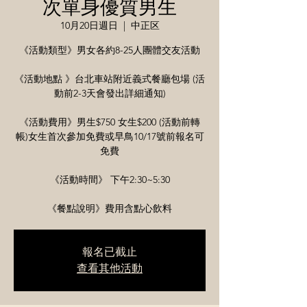
次單身優質男生
10月20日週日
  |  
中正区
《活動類型》男女各約8-25人團體交友活動
《活動地點 》台北車站附近義式餐廳包場 (活
動前2-3天會發出詳細通知)
《活動費用》男生$750 女生$200 (活動前轉
帳)女生首次參加免費或早鳥10/17號前報名可
免費
《活動時間》 下午2:30~5:30
《餐點說明》費用含點心飲料
報名已截止
查看其他活動