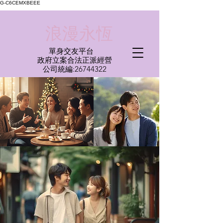
G-C6CEMXBEEE
​浪漫永恆
單身交友平台
​政府立案合法正派經營​
​公司統編:
26744322