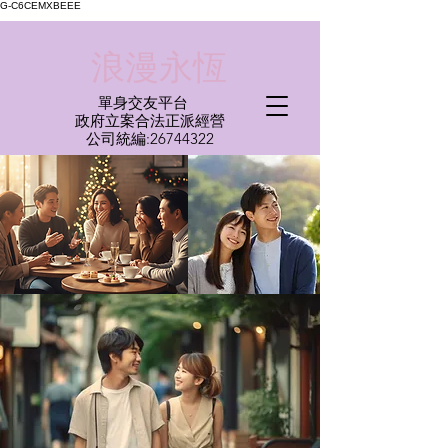
G-C6CEMXBEEE
​浪漫永恆
單身交友平台
​政府立案合法正派經營​
​公司統編:
26744322