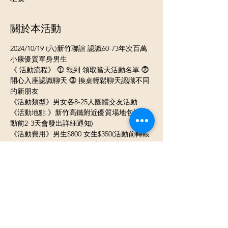
關於本活動
2024/10/19 (六)新竹聯誼 認識60-73年次百萬
小康優質單身男生  
《 活動流程》 ⓵ 報到 領取當天活動名單 ⓶ 
開心入座認識聊天 ⓷ 換桌輕鬆聊天認識不同
的新朋友  
《活動類型》男女各8-25人團體交友活動  
《活動地點 》新竹高鐵附近優質場地包場(活
動前2-3天會發出詳細通知)  
《活動費用》男生$800 女生$350(活動前轉帳 
)女生兩人同行每人$300 女生首次參加$300  
《活動時間》 下午2:30~5:30  《餐點說明》
費用含下午茶點飲料  《參加條件》 ✺ 男生- 
⓵ 男生60-73年次 ⓶男生符合以下其中一項條
件 需提供給主辦單位驗證 ❤自營商 ❤上市櫃
公司員工 ❤擁有200萬以上資產 ❤年薪60-100
萬 ❤軍公教或國營單位工作人員 ❤外商公司
工作 ❤ 有房產土地 股票資產200萬以上❤有