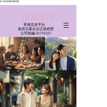
G-C6CEMXBEEE
​浪漫永恆
單身交友平台
​政府立案合法正派經營​
​公司統編:
26744322