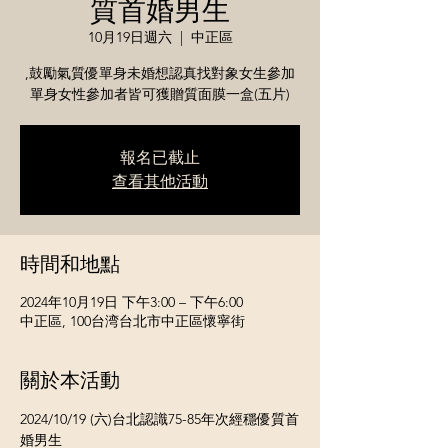
質首婚男生
10月19日週六
  |  
中正區
,鼓勵氣質優單身未婚想認真找對象女生參加
單身女性參加者皆可獲贈質面膜一盒(五片)
報名已截止
查看其他活動
時間和地點
2024年10月19日 下午3:00 – 下午6:00
中正區, 100台湾台北市中正區懷寧街
關於本活動
2024/10/19 (六)台北認識75-85年次經穩優質首
婚男生