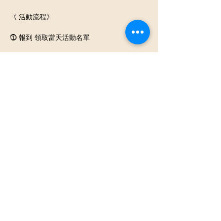
《 活動流程》
⓵ 報到 領取當天活動名單
⓶ 開心入座認識聊天
⓷ 換桌輕鬆聊天認識不同的新朋友
《活動類型》男女各約3-15人團體交友活動
顯示更多
分享此活動