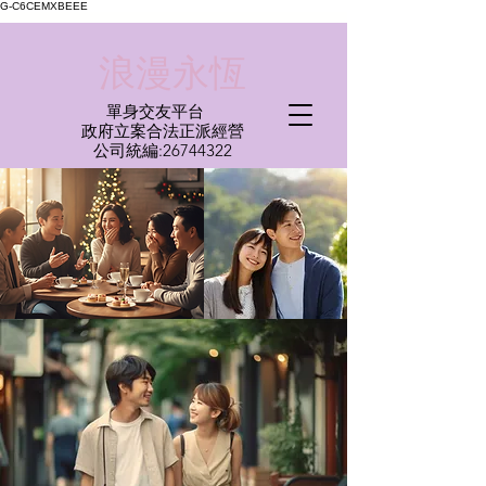
G-C6CEMXBEEE
​浪漫永恆
單身交友平台
​政府立案合法正派經營​
​公司統編:
26744322