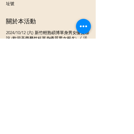
址號
關於本活動
2024/10/12 (六) 新竹輕熟碩博單身男女優質聯
誼 (歡迎高學歷竹科單身優質男女報名) 《 活
動流程》 ⓵ 報到 領取當天活動名單 ⓶ 開心
入座認識聊天 ⓷ 換桌輕鬆聊天認識不同的新
朋友 《活動類型》男女各8-25人團體交友活
動 《活動地點 》新竹高鐵附近優質場地包場
(活動前2-3天會發出詳細通知) 《活動費用》
男生$800 女生$350(活動前轉帳 )女生兩人同
行每人$320 女生首次參加$320 《活動時間》
下午2:30~5:30 《餐點說明》費用含下午茶點
飲料 《參加條件》 ✺ 男生- ⓵ 男生58-73年次
⓶男生符合以下其中一項條件 需提供給主辦
單位驗證 ❤自營商 ❤上市櫃公司員工 ❤擁有
200萬以上資產 ❤年薪60-100萬 ❤軍公教或國
營單位工作人員 ❤外商公司工作 ❤ 有房產土
分享此活動
地 股票資產200萬以上❤有正當工作,身心健康
想認真找對象 ​ ✺女生-⓵女生59-75年次 ⓶有正
當工作,身心健康想認真找對象