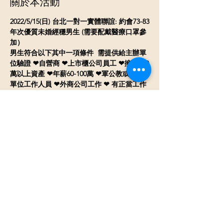
關於本活動
2022/5/15(日) 台北一對一實體聯誼: 約會73-83
年次優質未婚經穩男生 (需要配戴醫療口罩參
加）  
男生符合以下其中一項條件  需提供給主辦單
位驗證 ❤自營商 ❤上市櫃公司員工 ❤擁有100
萬以上資產 ❤年薪60-100萬 ❤軍公教或國營
單位工作人員 ❤外商公司工作 ❤ 有正當工作 
 邀請氣質清秀優質女生參加- 女生身心健康無
不良嗜好, 想認真找個對象 ~(需驗證身份證 
工作 )  
​*年齡層: 男生 73-83 年次 女生 75-85 年次 ​(不
在年齡上限範圍的可聯絡主辦人 可收幾位不
在年齡內的 會看參加者的年齡狀況 ) 
*活動時間:  下午3:00~5:45
*活動地點:  本公司台北車站排約辦公室(三天
前會用email或line給行前通知)
*活動人數: 男女各約5-8人   ​
顯示更多