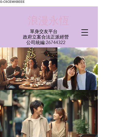
G-C6CEMXBEEE
​浪漫永恆
單身交友平台
​政府立案合法正派經營​
​公司統編:
26744322