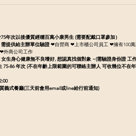
北午餐約會75年次以後優質經穩百萬小康男生 (需要配戴口罩參加）
 需提供給主辦單位驗證
 ❤自營商 ❤上市櫃公司員工 ❤擁有100萬以
❤外商公司工作  
 女生身心健康無不良嗜好, 想認真找個對象 ~(需驗證身份證
工
 75-86 年次
​(不在年齡上限範圍的可聯絡主辦人
可收幾位不在年
:00
質義式餐廳(三天前會用email或line給行前通知)