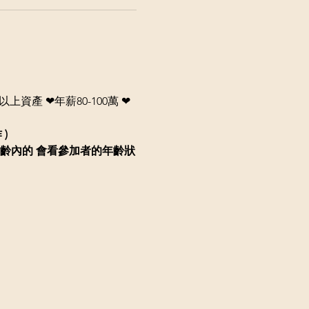
上資產 ❤年薪80-100萬 ❤
作
)
齡內的
會看參加者的年齡狀