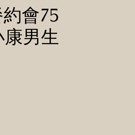
午餐約會75
小康男生