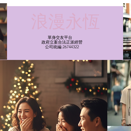
​浪漫永恆
單身交友平台
​政府立案合法正派經營​
​公司統編:26744322