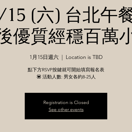
1/15 (六) 台北
後優質經穩百萬
1月15日週六
  |  
Location is TBD
點下方RSVP按鍵就可開始填寫報名表
💟 活動人數: 男女各約8-25人
Registration is Closed
See other events