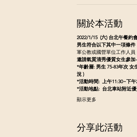
關於本活動
2022/1/15  (六) 台
男生符合以下其中一項條件 
軍公教或國營單位工作人員 
邀請氣質清秀優質女生參加-
*年齡層: 男生 75-83年次 女生
況
)
*活動時間: 
上午11:30~下午2
*活動地點:  台北車站附近優
顯示更多
分享此活動