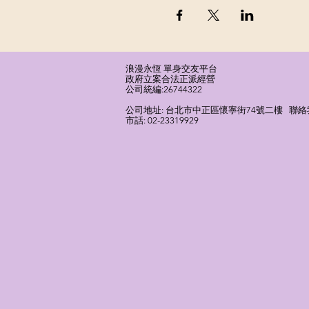
浪漫永恆 單身交友平台
​政府立案合法正派經營​
​公司統編:26744322
​公司地址: 台北市中正區懷寧街74號二樓 聯絡我們
市話: 02-23319929