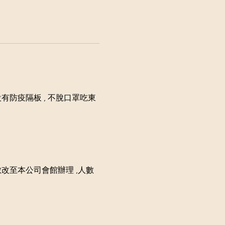
地設有防疫隔板 , 不脫口罩吃東
數改至本公司會館辦理 ,人數