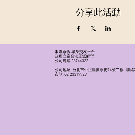
分享此活動
浪漫永恆 單身交友平台
​政府立案合法正派經營​
​公司統編:26744322
​公司地址: 台北市中正區懷寧街74號二樓 聯絡我們
市話: 02-23319929