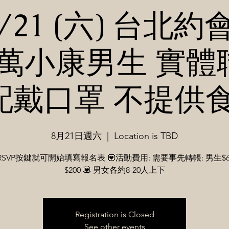
8/21 (六) 台北
萬小康男生 實體聯
配戴口罩 不提供食
8月21日週六
  |  
Location is TBD
SVP按鍵就可開始填寫報名表 💟活動費用: 需要事先轉帳: 男生$6
$200 💟 男女各約8-20人上下
Registration is Closed
See other events