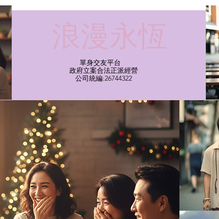
​浪漫永恆
單身交友平台
​政府立案合法正派經營​
​公司統編:26744322