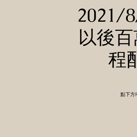
2021/
以後百
程
點下方R