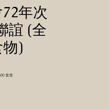
約會72年次
誼 (全
物)
00 女生