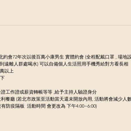
(六)  台北約會72年次以後百萬小康男生 實體約會 (全程配戴口罩 , 場
大,請到遠離人群處喝水) 可以自備個人生活照用手機秀給對方看長相
百萬以上
上下
分證工作證或薪資轉帳等等 ,給予主持人驗證身分
大利餐廳 (若北市政策至活動當天還未開放內用, 活動將會減少人
有防疫隔板  活動時間 會更改為 下午4:00~6:00)