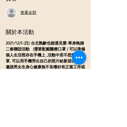
查看全部
關於本活動
2021/12/5 (日) 台北熟齡也能遇見愛-單身晚婚
二春聯誼活動   (需要配戴醫療口罩 ) 可以準備
個人生活照存在手機上 ,活動中若不想脫口
罩, 可以用手機秀出自己的照片給新朋友看喔
邀請男女生身心健康無不良嗜好有正當工作或
穩定收入, 想認真找個對象 ~(需驗證身份證
工作
)
  ​
*年齡層: 男生 45-60 年次 女生 47-65 年次
​(不
在年齡上限範圍的可聯絡主辦人
可收幾位不
在年齡內的
會看參加者的年齡狀況
)
*活動時間: 下午2:30~5:30 
*活動地點:  台北中正區附近餐廳(三天前會用
email或line給行前通知) ​
*費用: 男生$650 女生$450 (現場繳費　含餐點
飲料)　六年級女生優惠價$350 
現場報名需加