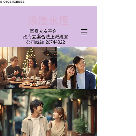
G-C6CEMXBEEE
​浪漫永恆
單身交友平台
​政府立案合法正派經營​
​公司統編:
26744322