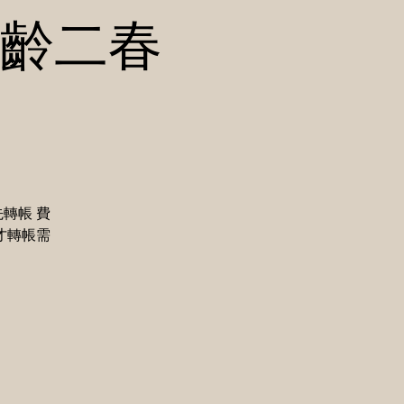
中熟齡二春
先轉帳 費
天才轉帳需