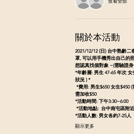
查看全部
關於本活動
2021/12/12 (日) 
罩, 可以用手機秀出自己的
想認真找個對象 ~(需驗證
*年齡層: 男生 47-65 年次 女生
狀況
)
*
 ​*費用: 男生$650 女生
需加收$50
*活動時間: 下午3:30~6:00
*活動地點:  台中南屯區附近
*活動人數: 男女各約7-25人
顯示更多