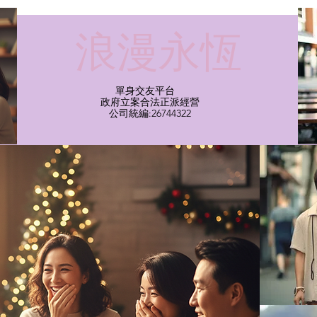
​浪漫永恆
單身交友平台
​政府立案合法正派經營​
​公司統編:26744322