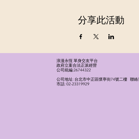
分享此活動
浪漫永恆 單身交友平台
​政府立案合法正派經營​
​公司統編:26744322
​公司地址: 台北市中正區懷寧街74號二樓 聯絡我們
市話: 02-23319929