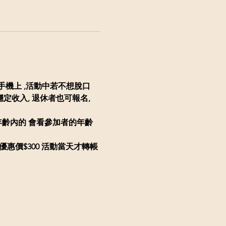
存在手機上 ,活動中若不想脫口
收入, 退休者也可報名, 
年齡內的
會看參加者的年齡
女生優惠價$300 活動當天才轉帳