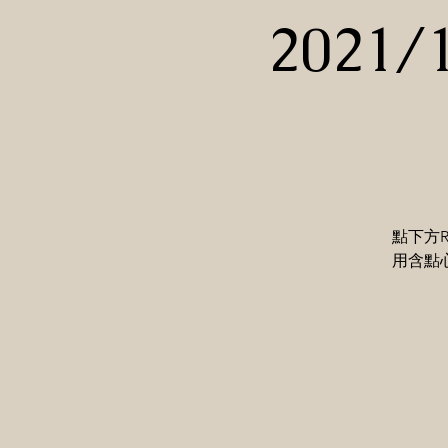
2021
點下方R
用含點心