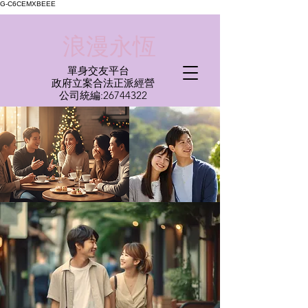
G-C6CEMXBEEE
​浪漫永恆
單身交友平台
​政府立案合法正派經營​
​公司統編:
26744322