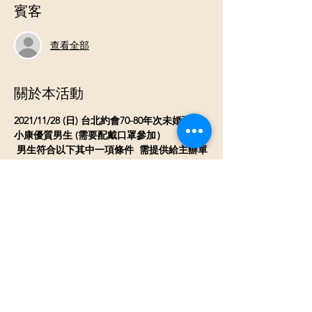
賓客
查看全部
關於本活動
2021/11/28 (日) 台北約會70-80年次未婚百萬
小康優質男生 (需要配戴口罩參加）
男生符合以下其中一項條件  需提供給主辦單
位驗證
 ❤自營商 ❤上市櫃公司員工 ❤擁有100
萬以上資產 ❤年薪80-100萬 ❤軍公教或國營
單位工作人員 ❤外商公司工作 
邀請氣質清秀優質女生參加- 女生身心健康無
不良嗜好, 想認真找個對象 ~(需驗證身份證
工作
)
*年齡層: 男生 70-80年次 女生 72-85 年次
​(不
在年齡上限範圍的可聯絡主辦人
可收幾位不
在年齡內的
會看參加者的年齡狀況
)
*活動時間: 下午2:30~5:30