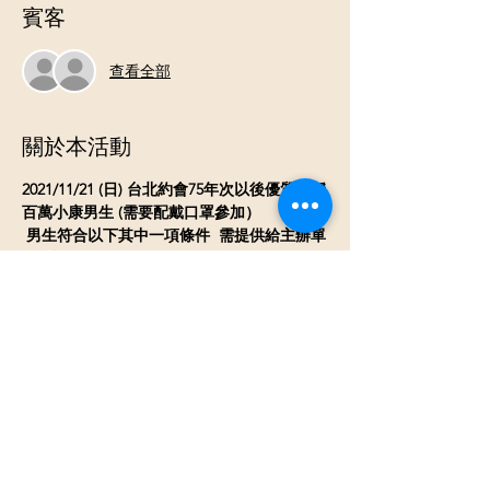
賓客
查看全部
關於本活動
2021/11/21 (日) 台北約會75年次以後優質經穩
百萬小康男生 (需要配戴口罩參加）
 男生符合以下其中一項條件  需提供給主辦單
位驗證
 ❤自營商 ❤上市櫃公司員工 ❤擁有100萬以上
資產 ❤年薪80-100萬 ❤軍公教或國營單位工
作人員 ❤外商公司工作  
邀請氣質清秀優質女生參加- 女生身心健康無
不良嗜好, 想認真找個對象 ~(需驗證身份證
工作
)
  ​
*年齡層: 男生 75-83年次 女生 75-86 年次
​(不
在年齡上限範圍的可聯絡主辦人
可收幾位不
在年齡內的
會看參加者的年齡狀況
)
*活動時間: 下午2:30~5:30