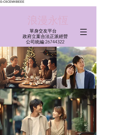
G-C6CEMXBEEE
​浪漫永恆
單身交友平台
​政府立案合法正派經營​
​公司統編:
26744322