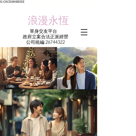
G-C6CEMXBEEE
​浪漫永恆
單身交友平台
​政府立案合法正派經營​
​公司統編:
26744322