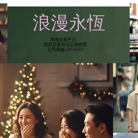
​浪漫永恆
單身交友平台
​政府立案合法正派經營​
​公司統編:26744322