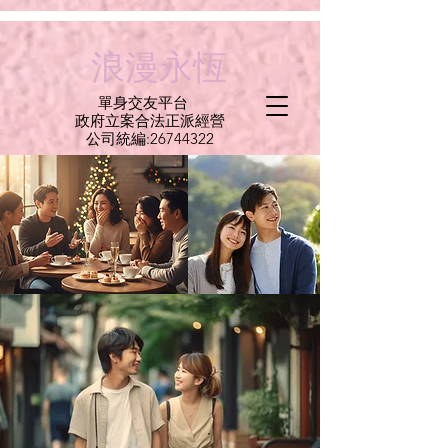
G-C6CEMXBEEE
​浪漫永恆
單身交友平台
​政府立案合法正派經營​
​公司統編:
26744322